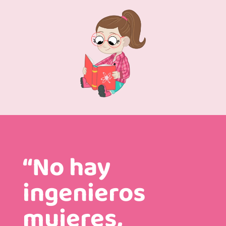
“No hay
ingenieros
mujeres,