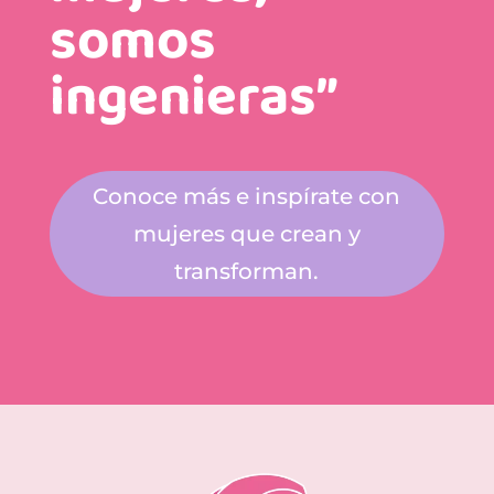
somos
ingenieras”
Conoce más e inspírate con
mujeres que crean y
transforman.